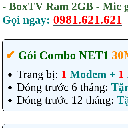
- BoxTV Ram 2GB - Mic g
0981.621.621
Gọi ngay:
✔‎
Gói Combo NET1
30
Trang bị:
1
Modem +
1
Đóng trước 6 tháng:
Tặ
Đóng trước 12 tháng:
T