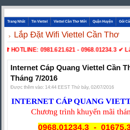
Trang Nhất
Tin Viettel
Viettel Cần Thơ Mới
Quận Huyện
Gói C
Lắp Đặt Wifi Viettel Cần Thơ
☎ HOTLINE: 0981.621.621 - 0968.01234.3 ✔ Lắp Đ
Internet Cáp Quang Viettel Cần 
Tháng 7/2016
Được thêm vào: 14:44 EEST Thứ bảy, 02/07/2016
INTERNET CÁP QUANG VIET
Chương trình khuyến mãi tha
0968.01234.3 - 01675.