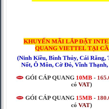
KHUYẾN MÃI LẮP ĐẶT INT
QUANG
VIETTEL TẠI C
(
Ninh Kiều
,
Bình Thủy
,
Cái Răng
,
Nốt
,
Ô Môn
,
Cờ Đỏ
,
Vĩnh Thạnh
GÓI CÁP QUANG
10MB
-
165.
có
VAT
)
GÓI CÁP QUANG
15MB
-
180.
có
VAT
)