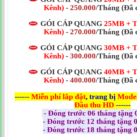
Kênh)
-
250.000
/Tháng
(Đã 
GÓI CÁP QUANG
25MB
+ 
Kênh)
-
270.000
/Tháng
(Đã 
GÓI CÁP QUANG
30MB
+ 
Kênh)
-
300.000
/Tháng
(Đã 
GÓI CÁP QUANG
40MB + T
Kênh)
-
400.000
/Tháng
(Đã 
------
Miễn phí
lắp đặt
, trang bị
Modem
Đầu thu HD
------
- Đóng trước 06 tháng tặng 
- Đóng trước 12 tháng tặng 
- Đóng trước 18 tháng tặng 