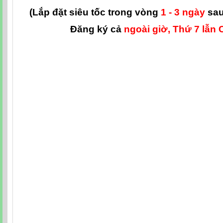
(Lắp đặt siêu tốc trong vòng
1 - 3 ngày
sau
Đăng ký cả
ngoài giờ, Thứ 7 lẫn 
Internet viettel cần thơ, Internet cáp quang viettel cần thơ
wifi viettel cần thơ, Lap dat Internet viettel can tho, lap da
can tho, lap dat cap quang viettel can tho, lap dat wifi vi
Internet viettel cần thơ, Lắp đặt mạng Internet cáp quang
mạng cáp quang viettel cần thơ, Lắp đặt mạng wifi viettel
Internet viettel can tho, tong dai lap dat internet cap quan
lap dat cap quang viettel can tho, tong dai lap dat wifi viett
Internet viettel cần thơ, Tổng đài lắp đặt Internet cáp quan
lắp đặt cáp quang viettel cần thơ, Tổng đài lắp đặt wifi vi
phi Internet viettel can tho, lap dat mien phi internet cap qu
mien phi cap quang viettel can tho, lap dat mien phi wifi vi
phí Internet viettel cần thơ, Lắp đặt miễn phí Internet cáp
đặt miễn phí cáp quang viettel cần thơ, Lắp đặt miễn phí wif
viettel ninh kieu can tho, internet cap quang viettel nin
viettel ninh kieu can tho, wifi viettel ninh kieu can tho, In