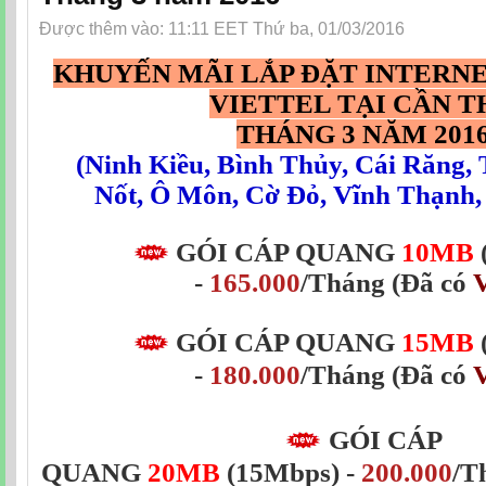
Được thêm vào: 11:11 EET Thứ ba, 01/03/2016
KHUYẾN MÃI LẮP ĐẶT INTERN
VIETTEL TẠI CẦN T
THÁNG 3 NĂM 201
(
Ninh Kiều
,
Bình Thủy
,
Cái Răng
,
Nốt
,
Ô Môn
,
Cờ Đỏ
,
Vĩnh Thạnh
GÓI CÁP QUANG
10MB
-
165.000
/Tháng (Đã có
GÓI CÁP QUANG
15MB
-
180.000
/Tháng (Đã có
GÓI CÁP
QUANG
20MB
(15Mbps)
-
200.000
/T