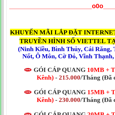
_______________________o0o___
KHUYẾN MÃI LẮP ĐẶT INTERNE
TRUYỀN HÌNH SỐ VIETTEL T
(
Ninh Kiều
,
Bình Thủy
,
Cái Răng
,
Nốt
,
Ô Môn
,
Cờ Đỏ
,
Vĩnh Thạnh
GÓI CÁP QUANG
10MB + T
Kênh)
-
215.000
/Tháng (Đã 
GÓI CÁP QUANG
15MB
+ 
Kênh)
-
230.000
/Tháng
(Đã 
GÓI CÁP QUANG
20MB
+ 