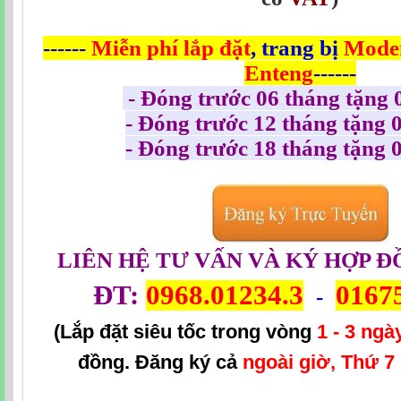
------
Miễn phí
lắp đặt
, trang bị
Modem
Enteng
------
- Đóng trước 06 tháng tặng 
- Đóng trước 12 tháng tặng 
- Đóng trước 18 tháng tặng 
LIÊN HỆ TƯ VẤN VÀ KÝ HỢP Đ
ĐT:
0968.01234.3
0167
-
(Lắp đặt siêu tốc trong vòng
1 - 3 ngà
đồng. Đăng ký cả
ngoài giờ, Thứ 7 