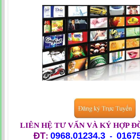
LIÊN HỆ TƯ VẤN VÀ KÝ HỢP Đ
ĐT
0968.01234.3
0167
:
-